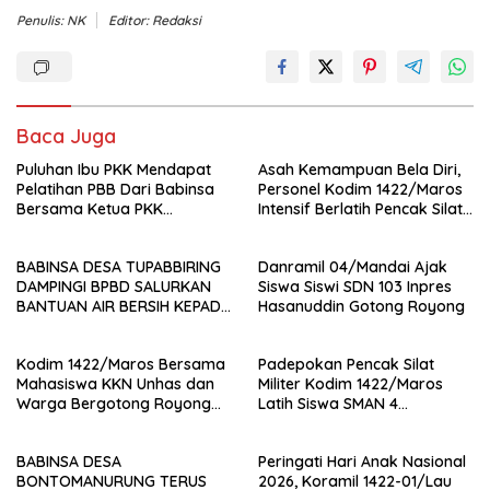
Penulis: NK
Editor: Redaksi
Baca Juga
Puluhan Ibu PKK Mendapat
Asah Kemampuan Bela Diri,
Pelatihan PBB Dari Babinsa
Personel Kodim 1422/Maros
Bersama Ketua PKK
Intensif Berlatih Pencak Silat
Moncongloe.
Militer
BABINSA DESA TUPABBIRING
Danramil 04/Mandai Ajak
DAMPINGI BPBD SALURKAN
Siswa Siswi SDN 103 Inpres
BANTUAN AIR BERSIH KEPADA
Hasanuddin Gotong Royong
WARGA
Kodim 1422/Maros Bersama
Padepokan Pencak Silat
Mahasiswa KKN Unhas dan
Militer Kodim 1422/Maros
Warga Bergotong Royong
Latih Siswa SMAN 4
Bangun Jembatan di Desa
Bantimurung, Tanamkan
Bontolempangan
Disiplin dan Jiwa Patriotisme
BABINSA DESA
Peringati Hari Anak Nasional
BONTOMANURUNG TERUS
2026, Koramil 1422-01/Lau