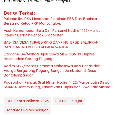
berkendara. (
Humas Polres Selayar
)
Berita Terkait
Puluhan Ibu PKK Mendapat Pelatihan PBB Dari Babinsa
Bersama Ketua PKK Moncongloe.
Asah Kemampuan Bela Diri, Personel Kodim 1422/Maros
Intensif Berlatih Pencak Silat Militer
BABINSA DESA TUPABBIRING DAMPINGI BPBD SALURKAN
BANTUAN AIR BERSIH KEPADA WARGA
Danramil 04/Mandai Ajak Siswa Siswi SDN 103 Inpres
Hasanuddin Gotong Royong
Kodim 1422/Maros Bersama Mahasiswa KKN Unhas dan
Warga Bergotong Royong Bangun Jembatan di Desa
Bontolempangan
Padepokan Pencak Silat Militer Kodim 1422/Maros Latih Siswa
SMAN 4 Bantimurung, Tanamkan Disiplin dan Jiwa Patriotisme
OPS Zebra Pallawa 2023
POLRES Selayar
satlantas Polres Selayar