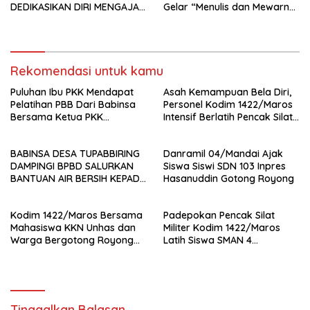
DEDIKASIKAN DIRI MENGAJAR
Gelar “Menulis dan Mewarnai
DI MI HIDAYATULLAH TANETE
Sejam Bersama TNI
BULU
Rekomendasi untuk kamu
Puluhan Ibu PKK Mendapat
Asah Kemampuan Bela Diri,
Pelatihan PBB Dari Babinsa
Personel Kodim 1422/Maros
Bersama Ketua PKK
Intensif Berlatih Pencak Silat
Moncongloe.
Militer
BABINSA DESA TUPABBIRING
Danramil 04/Mandai Ajak
DAMPINGI BPBD SALURKAN
Siswa Siswi SDN 103 Inpres
BANTUAN AIR BERSIH KEPADA
Hasanuddin Gotong Royong
WARGA
Kodim 1422/Maros Bersama
Padepokan Pencak Silat
Mahasiswa KKN Unhas dan
Militer Kodim 1422/Maros
Warga Bergotong Royong
Latih Siswa SMAN 4
Bangun Jembatan di Desa
Bantimurung, Tanamkan
Bontolempangan
Disiplin dan Jiwa Patriotisme
Tinggalkan Balasan