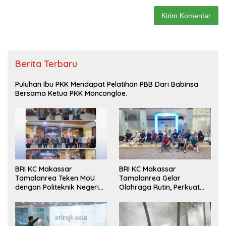
Berita Terbaru
Puluhan Ibu PKK Mendapat Pelatihan PBB Dari Babinsa
Bersama Ketua PKK Moncongloe.
BRI KC Makassar
BRI KC Makassar
Tamalanrea Teken MoU
Tamalanrea Gelar
dengan Politeknik Negeri
Olahraga Rutin, Perkuat
Ujung Pandang Perkuat
Kekompakan dan Budaya
Layanan Perbankan
Kerja Sehat