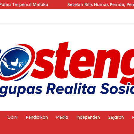
Setelah Rilis Humas Pemda, Pembakaran Arang Kembali 
Opini
Pendidikan
Media
Independen
Sejarah