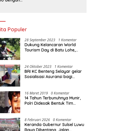
liteknik Negeri
jung Pandang
rkuat Layanan
erbankan
ita Populer
28 September 2023
1 Komentar
Dukung Kelancaran World
Tourism Day di Batu Lohe,
Kodim 1415/Selayar
operasikan 10 Unit Sepeda
Motor Dinas
24 Oktober 2023
1 Komentar
BRI KC Benteng Selayar gelar
Sosialisasi Asuransi bagi
Warga Pasar Sentral Bonea
16 Maret 2019
0 Komentar
14 Tahun Terbunuhnya Munir,
Polri Didesak Bentuk Tim
Khusus
8 Februari 2026
0 Komentar
Keranda Gubernur Sulsel Luwu
Raya Dibentang, Jalan