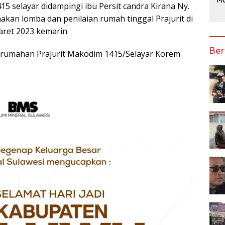
415 selayar didampingi ibu Persit candra Kirana Ny.
Po
an lomba dan penilaian rumah tinggal Prajurit di
U
Pe
aret 2023 kemarin
P
Ber
erumahan Prajurit Makodim 1415/Selayar Korem