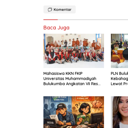
Komentar
Baca Juga
Mahasiswa KKN FKIP
PLN Bul
Universitas Muhammadiyah
Kebahag
Bulukumba Angkatan VII Resmi
Lewat P
Ditarik dari Kecamatan
Eremerasa