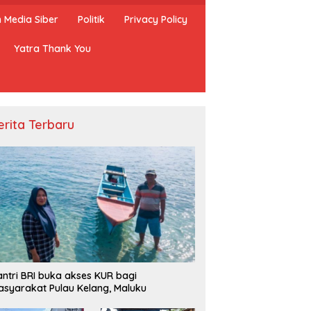
Media Siber
Politik
Privacy Policy
Yatra Thank You
erita Terbaru
ntri BRI buka akses KUR bagi
syarakat Pulau Kelang, Maluku