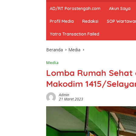
AD/RT Porostengah.com
Akun Saya
Profil Media
Redaksi
SOP Wartawa
Yatra Transaction Failed
Beranda
Media
Media
Lomba Rumah Sehat 
Makodim 1415/Selaya
Admin
21 Maret 2023