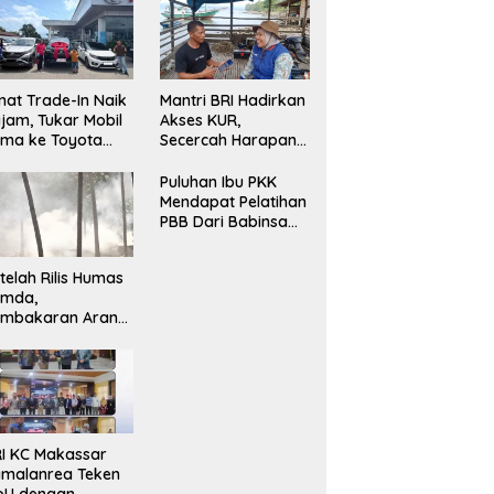
nat Trade-In Naik
Mantri BRI Hadirkan
jam, Tukar Mobil
Akses KUR,
ma ke Toyota
Secercah Harapan
ru Jadi Pilihan
Baru di Pulau
ling Efisien
Terpencil Maluku
Puluhan Ibu PKK
Mendapat Pelatihan
PBB Dari Babinsa
Bersama Ketua PKK
Moncongloe.
telah Rilis Humas
emda,
embakaran Arang
mbali Berjalan,
da Apa dengan
negakan Aturan?
I KC Makassar
malanrea Teken
oU dengan