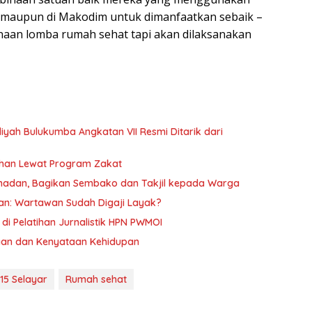
ya maupun di Makodim untuk dimanfaatkan sebaik –
sanaan lomba rumah sehat tapi akan dilaksanakan
yah Bulukumba Angkatan VII Resmi Ditarik dari
han Lewat Program Zakat
amadan, Bagikan Sembako dan Takjil kepada Warga
kan: Wartawan Sudah Digaji Layak?
di Pelatihan Jurnalistik HPN PWMOI
asaan dan Kenyataan Kehidupan
15 Selayar
Rumah sehat