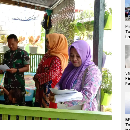
Mi
Ta
La
Ba
Pa
Se
P
P
Ke
A
Pe
BR
Ta
M