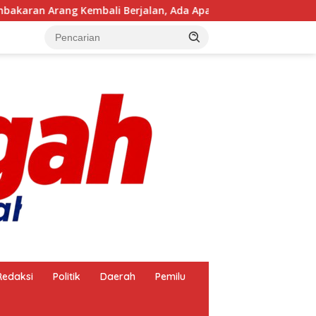
Berjalan, Ada Apa dengan Penegakan Aturan?
BRI KC M
Redaksi
Politik
Daerah
Pemilu