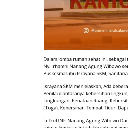
Dalam lomba rumah sehat ini, sebagai t
Ny. Irhamni Nanang Agung Wibowo sert
Puskesmas ibu Israyana SKM, Sanitari
Israyana SKM menjelaskan, Ada beberap
Penilai diantaranya kebersihan lingku
Lingkungan, Penataan Ruang, Kebersi
(Toga), Kebersihan Tempat Tidur, Dap
Letkol INF. Nanang Agung Wibowo Dan
tujuan kegiatan ini adalah sebagai p