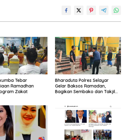
ukumba Tebar
Bharaduta Polres Selayar
iaan Ramadhan
Gelar Baksos Ramadan,
rogram Zakat
Bagikan Sembako dan Takjil
kepada Warga