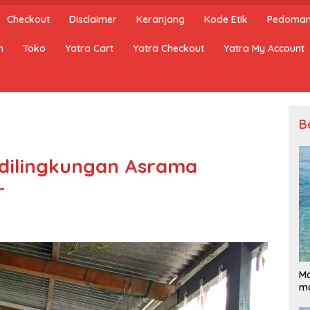
Checkout
Disclaimer
Keranjang
Kode Etik
Pedoman 
n
Toko
Yatra Cart
Yatra Checkout
Yatra My Account
B
dilingkungan Asrama
r
Ma
ma