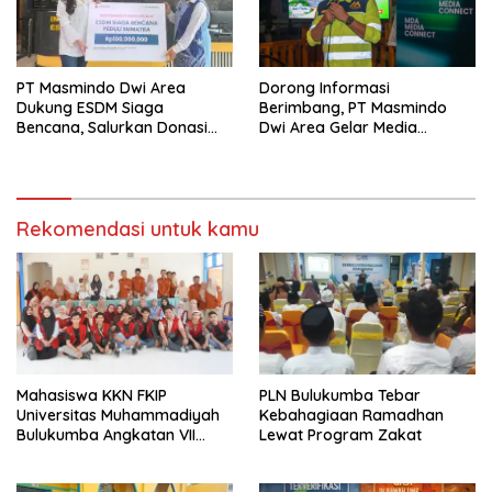
PT Masmindo Dwi Area
‎Dorong Informasi
Dukung ESDM Siaga
Berimbang, PT Masmindo
Bencana, Salurkan Donasi
Dwi Area Gelar Media
untuk Warga Terdampak di
Gathering MDA Media
Sumatera
Connect
Rekomendasi untuk kamu
Mahasiswa KKN FKIP
PLN Bulukumba Tebar
Universitas Muhammadiyah
Kebahagiaan Ramadhan
Bulukumba Angkatan VII
Lewat Program Zakat
Resmi Ditarik dari
Kecamatan Eremerasa