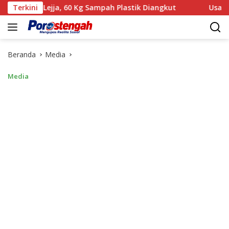
Langsung
ejja, 60 Kg Sampah Plastik Diangkut
Terkini
‎Usai Gelar Perkar
ke
konten
Beranda
Media
Media