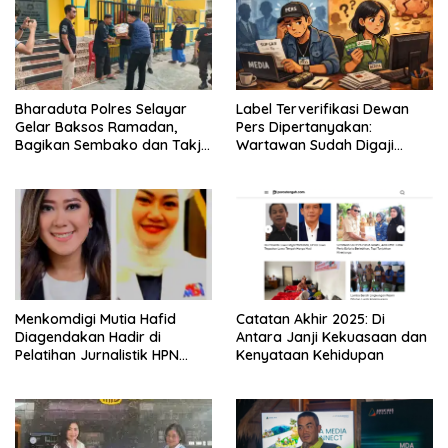
Bharaduta Polres Selayar
Label Terverifikasi Dewan
Gelar Baksos Ramadan,
Pers Dipertanyakan:
Bagikan Sembako dan Takjil
Wartawan Sudah Digaji
kepada Warga
Layak?
Menkomdigi Mutia Hafid
‎Catatan Akhir 2025: Di
Diagendakan Hadir di
Antara Janji Kekuasaan dan
Pelatihan Jurnalistik HPN
Kenyataan Kehidupan
PWMOI