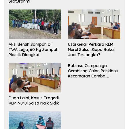
Silaturahmi
Aksi Bersih Sampah Di
‎Usai Gelar Perkara KLM
TWA Lejja, 60 Kg Sampah
Nurul Salsa, Siapa Bakal
Plastik Diangkut
Jadi Tersangka?
Babinsa Cempaniga
Gembleng Calon Paskibra
Kecamatan Camba,
Tanamkan Disiplin dan
Semangat Nasionalisme
Duga Lalai, Kasus Tragedi
KLM Nurul Salsa Naik Sidik