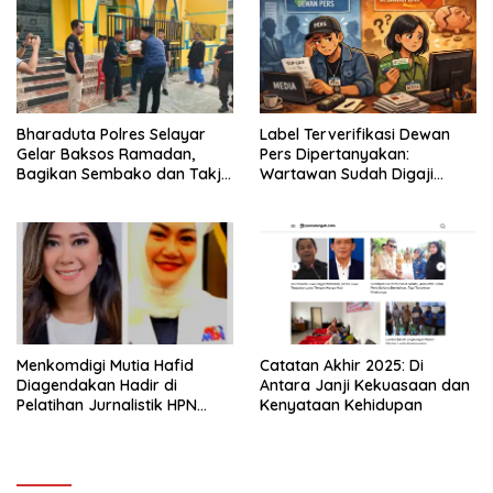
Bharaduta Polres Selayar
Label Terverifikasi Dewan
Gelar Baksos Ramadan,
Pers Dipertanyakan:
Bagikan Sembako dan Takjil
Wartawan Sudah Digaji
kepada Warga
Layak?
Menkomdigi Mutia Hafid
‎Catatan Akhir 2025: Di
Diagendakan Hadir di
Antara Janji Kekuasaan dan
Pelatihan Jurnalistik HPN
Kenyataan Kehidupan
PWMOI