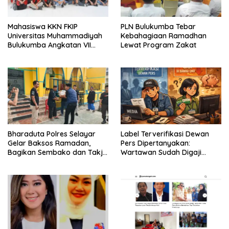
Mahasiswa KKN FKIP
PLN Bulukumba Tebar
Universitas Muhammadiyah
Kebahagiaan Ramadhan
Bulukumba Angkatan VII
Lewat Program Zakat
Resmi Ditarik dari
Kecamatan Eremerasa
Bharaduta Polres Selayar
Label Terverifikasi Dewan
Gelar Baksos Ramadan,
Pers Dipertanyakan:
Bagikan Sembako dan Takjil
Wartawan Sudah Digaji
kepada Warga
Layak?