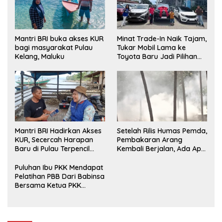
Mantri BRI buka akses KUR
Minat Trade-In Naik Tajam,
bagi masyarakat Pulau
Tukar Mobil Lama ke
Kelang, Maluku
Toyota Baru Jadi Pilihan
Paling Efisien
Mantri BRI Hadirkan Akses
Setelah Rilis Humas Pemda,
KUR, Secercah Harapan
Pembakaran Arang
Baru di Pulau Terpencil
Kembali Berjalan, Ada Apa
Maluku
dengan Penegakan
Aturan?
Puluhan Ibu PKK Mendapat
Pelatihan PBB Dari Babinsa
Bersama Ketua PKK
Moncongloe.