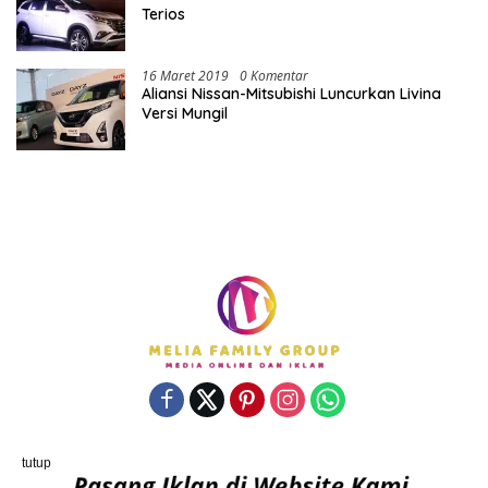
Terios
16 Maret 2019
0 Komentar
Aliansi Nissan-Mitsubishi Luncurkan Livina
Versi Mungil
Powered By porostengah.com | Support By PT. Melia Family
tutup
Group