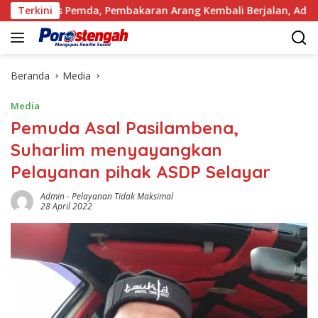
Langsung
umas Pemda, Pembakaran Arang Kembali Berjalan, Ada Apa deng
Terkini
ke
konten
Beranda
Media
Media
Pemuda Asal Pasilambena,
Suharlim menyayangkan
Pelayanan pihak ASDP Selayar
Admin
-
Pelayanan Tidak Maksimal
28 April 2022