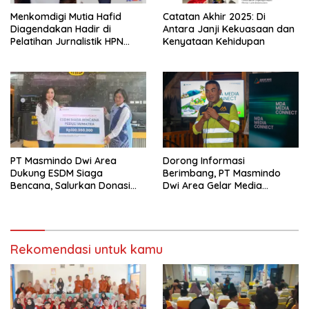
Menkomdigi Mutia Hafid
‎Catatan Akhir 2025: Di
Diagendakan Hadir di
Antara Janji Kekuasaan dan
Pelatihan Jurnalistik HPN
Kenyataan Kehidupan
PWMOI
PT Masmindo Dwi Area
‎Dorong Informasi
Dukung ESDM Siaga
Berimbang, PT Masmindo
Bencana, Salurkan Donasi
Dwi Area Gelar Media
untuk Warga Terdampak di
Gathering MDA Media
Sumatera
Connect
Rekomendasi untuk kamu