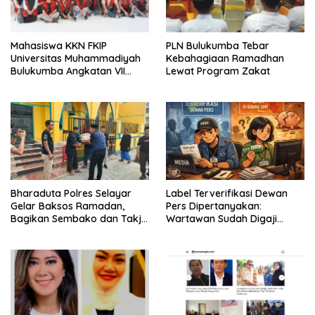
Mahasiswa KKN FKIP
PLN Bulukumba Tebar
Universitas Muhammadiyah
Kebahagiaan Ramadhan
Bulukumba Angkatan VII
Lewat Program Zakat
Resmi Ditarik dari
Kecamatan Eremerasa
Bharaduta Polres Selayar
Label Terverifikasi Dewan
Gelar Baksos Ramadan,
Pers Dipertanyakan:
Bagikan Sembako dan Takjil
Wartawan Sudah Digaji
kepada Warga
Layak?