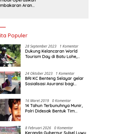
embakaran Arang,
a Kebal Hukum ?
ita Populer
28 September 2023
1 Komentar
Dukung Kelancaran World
Tourism Day di Batu Lohe,
Kodim 1415/Selayar
operasikan 10 Unit Sepeda
Motor Dinas
24 Oktober 2023
1 Komentar
BRI KC Benteng Selayar gelar
Sosialisasi Asuransi bagi
Warga Pasar Sentral Bonea
16 Maret 2019
0 Komentar
14 Tahun Terbunuhnya Munir,
Polri Didesak Bentuk Tim
Khusus
8 Februari 2026
0 Komentar
Keranda Gubernur Sulsel Luwu