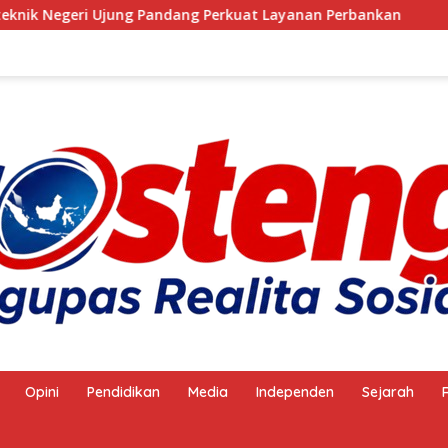
ang Perkuat Layanan Perbankan
Anggota Satpol PP Ke
Opini
Pendidikan
Media
Independen
Sejarah