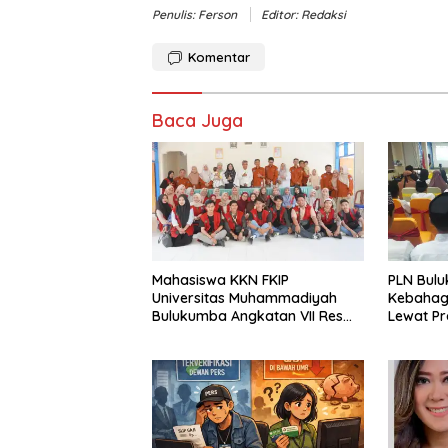
Penulis: Ferson
Editor: Redaksi
Komentar
Baca Juga
Mahasiswa KKN FKIP
PLN Bul
Universitas Muhammadiyah
Kebahag
Bulukumba Angkatan VII Resmi
Lewat P
Ditarik dari Kecamatan
Eremerasa