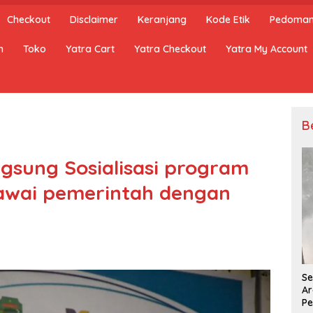
Checkout
Disclaimer
Keranjang
Kode Etik
Pedoman 
n
Toko
Yatra Cart
Yatra Checkout
Yatra My Account
B
ngsung Sosialisasi program
awai pemerintah dengan
Se
Ar
Pe