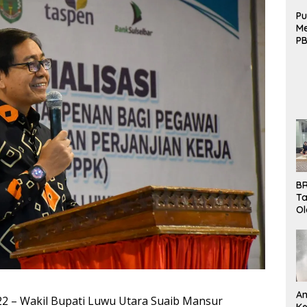
Pu
Me
PB
B
Mo
BR
Ta
Ol
Pe
K
Bu
An
2 – Wakil Bupati Luwu Utara Suaib Mansur
Ke