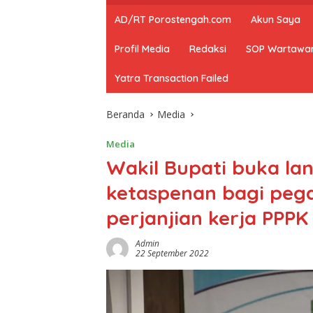
AD/RT Porostengah.com
Akun Saya
Profil Media
Redaksi
SOP Wartawa
Yatra Transaction Failed
Beranda
Media
Media
Wakil Bupati buka la
ketaspenan bagi peg
perjanjian kerja PPPK
Admin
22 September 2022