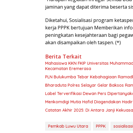
jaminan yang dapat diterima beserta si
Diketahui, Sosialisasi program ketasp
kerja PPPK bertujuan Memberikan info
peningkatan kesejahteraan bagi pegaw
akan disampaikan oleh taspen. (*)
Berita Terkait
Mahasiswa KKN FKIP Universitas Muhammadi
Kecamatan Eremerasa
PLN Bulukumba Tebar Kebahagiaan Ramad
Bharaduta Polres Selayar Gelar Baksos R
Label Terverifikasi Dewan Pers Dipertanya
Menkomdigi Mutia Hafid Diagendakan Hadir 
‎Catatan Akhir 2025: Di Antara Janji Keku
Pemkab Luwu Utara
PPPK
sosialisas