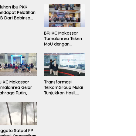
luhan Ibu PKK
ndapat Pelatihan
B Dari Babinsa
ersama Ketua PKK
ncongloe.
BRI KC Makassar
Tamalanrea Teken
MoU dengan
Politeknik Negeri
Ujung Pandang
Perkuat Layanan
Perbankan
I KC Makassar
Transformasi
malanrea Gelar
TelkomGroup Mulai
ahraga Rutin,
Tunjukkan Hasil,
rkuat
InfraNexia Catat
ekompakan dan
Kinerja Positif
daya Kerja Sehat
ggota Satpol PP
mbali Operasikan