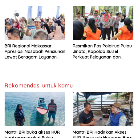
BRI Regional Makassar
Resmikan Pos Polairud Pulau
Apresiasi Nasabah Pensiunan
Jinato, Kapolda Sulsel
Lewat Beragam Layanan
Perkuat Pelayanan dan
dan Edukasi
Pengamanan Wilayah
Kepulauan
Rekomendasi untuk kamu
Mantri BRI buka akses KUR
Mantri BRI Hadirkan Akses
bagi masyarakat Pulau
KUR, Secercah Harapan Baru