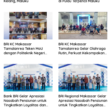
Kelang, Maluku
di Pulau Terpencil Maluku
BRI KC Makassar
BRI KC Makassar
Tamalanrea Teken MoU
Tamalanrea Gelar Olahraga
dengan Politeknik Negeri
Rutin, Perkuat Kekompakan
Ujung Pandang Perkuat
dan Budaya Kerja Sehat
Layanan Perbankan
Bank BRI Gelar Apresiasi
BRI Regional Makassar Gelar
Nasabah Pensiunan untuk
Apresiasi Nasabah Pensiunan
Tingkatkan Loyalitas dan
untuk Tingkatkan Loyalitas
Pengalaman Layanan
Layanan