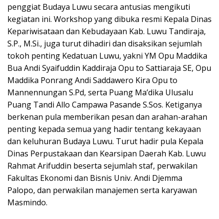
penggiat Budaya Luwu secara antusias mengikuti
kegiatan ini. Workshop yang dibuka resmi Kepala Dinas
Kepariwisataan dan Kebudayaan Kab. Luwu Tandiraja,
S.P., M.Si., juga turut dihadiri dan disaksikan sejumlah
tokoh penting Kedatuan Luwu, yakni YM Opu Maddika
Bua Andi Syaifuddin Kaddiraja Opu to Sattiaraja SE, Opu
Maddika Ponrang Andi Saddawero Kira Opu to
Mannennungan S.Pd, serta Puang Ma’dika Ulusalu
Puang Tandi Allo Campawa Pasande S.Sos. Ketiganya
berkenan pula memberikan pesan dan arahan-arahan
penting kepada semua yang hadir tentang kekayaan
dan keluhuran Budaya Luwu. Turut hadir pula Kepala
Dinas Perpustakaan dan Kearsipan Daerah Kab. Luwu
Rahmat Arifuddin beserta sejumlah staf, perwakilan
Fakultas Ekonomi dan Bisnis Univ. Andi Djemma
Palopo, dan perwakilan manajemen serta karyawan
Masmindo.