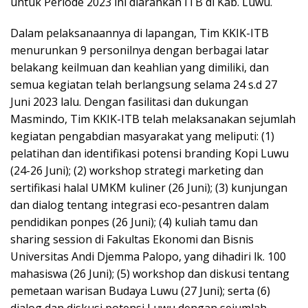
untuk Periode 2023 ini diarahkan ITB di Kab. Luwu.
Dalam pelaksanaannya di lapangan, Tim KKIK-ITB
menurunkan 9 personilnya dengan berbagai latar
belakang keilmuan dan keahlian yang dimiliki, dan
semua kegiatan telah berlangsung selama 24 s.d 27
Juni 2023 lalu. Dengan fasilitasi dan dukungan
Masmindo, Tim KKIK-ITB telah melaksanakan sejumlah
kegiatan pengabdian masyarakat yang meliputi: (1)
pelatihan dan identifikasi potensi branding Kopi Luwu
(24-26 Juni); (2) workshop strategi marketing dan
sertifikasi halal UMKM kuliner (26 Juni); (3) kunjungan
dan dialog tentang integrasi eco-pesantren dalam
pendidikan ponpes (26 Juni); (4) kuliah tamu dan
sharing session di Fakultas Ekonomi dan Bisnis
Universitas Andi Djemma Palopo, yang dihadiri lk. 100
mahasiswa (26 Juni); (5) workshop dan diskusi tentang
pemetaan warisan Budaya Luwu (27 Juni); serta (6)
dialog dan diskusi potensi Luwu dengan sejumlah