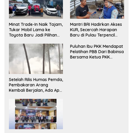
Minat Trade-In Naik Tajam,
Mantri BRI Hadirkan Akses
Tukar Mobil Lama ke
KUR, Secercah Harapan
Toyota Baru Jadi Pilihan
Baru di Pulau Terpencil
Paling Efisien
Maluku
Puluhan Ibu PKK Mendapat
Pelatihan PBB Dari Babinsa
Bersama Ketua PKK
Moncongloe.
Setelah Rilis Humas Pemda,
Pembakaran Arang
Kembali Berjalan, Ada Apa
dengan Penegakan
Aturan?