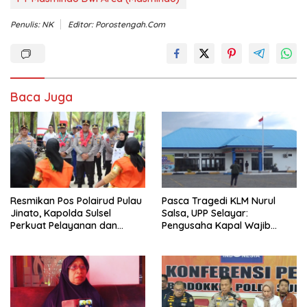
Penulis: NK
Editor: Porostengah.com
Baca Juga
Resmikan Pos Polairud Pulau
‎Pasca Tragedi KLM Nurul
Jinato, Kapolda Sulsel
Salsa, UPP Selayar:
Perkuat Pelayanan dan
Pengusaha Kapal Wajib
Pengamanan Wilayah
Asuransikan Penumpang
Kepulauan