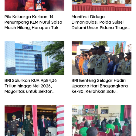
‎Pilu Keluarga Korban, 14
Manifest Diduga
Penumpang KLM Nurul Salsa
Dimanipulasi, Polda Sulsel
Masih Hilang, Harapan Tak
Dalami Unsur Pidana Tragedi
Pernah Padam
KM Nurul Salsa
BRI Salurkan KUR Rp84,36
‎BRI Benteng Selayar Hadiri
Triliun hingga Mei 2026,
Upacara Hari Bhayangkara
Mayoritas untuk Sektor
ke-80, Kerahkan Satu
Produktif
Peleton Satpam sebagai
Peserta