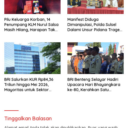
‎Pilu Keluarga Korban, 14
Manifest Diduga
Penumpang KLM Nurul Salsa
Dimanipulasi, Polda Sulsel
Masih Hilang, Harapan Tak
Dalami Unsur Pidana Tragedi
Pernah Padam
KM Nurul Salsa
BRI Salurkan KUR Rp84,36
‎BRI Benteng Selayar Hadiri
Triliun hingga Mei 2026,
Upacara Hari Bhayangkara
Mayoritas untuk Sektor
ke-80, Kerahkan Satu
Produktif
Peleton Satpam sebagai
Peserta
Tinggalkan Balasan
Alamat email Anda tidak akan dipublikasikan.
Ruas yang wajib