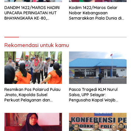
DANDIM 1422/MAROS HADIRI
Kodim 1422/Maros Gelar
UPACARA PERINGATAN HUT
Nobar Kebangsaan
BHAYANGKARA KE-80,
Semarakkan Piala Dunia di
TEGASKAN SINERGITAS TNI-
Aula Kodim
POLRI
Rekomendasi untuk kamu
Resmikan Pos Polairud Pulau
‎Pasca Tragedi KLM Nurul
Jinato, Kapolda Sulsel
Salsa, UPP Selayar:
Perkuat Pelayanan dan
Pengusaha Kapal Wajib
Pengamanan Wilayah
Asuransikan Penumpang
Kepulauan