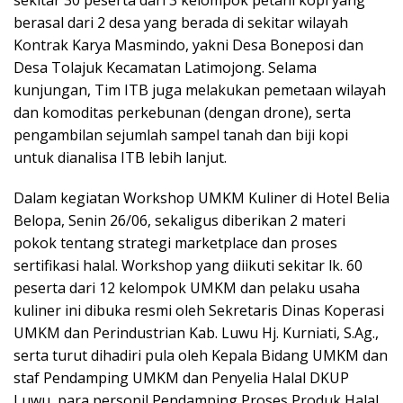
sekitar 30 peserta dari 3 kelompok petani kopi yang
berasal dari 2 desa yang berada di sekitar wilayah
Kontrak Karya Masmindo, yakni Desa Boneposi dan
Desa Tolajuk Kecamatan Latimojong. Selama
kunjungan, Tim ITB juga melakukan pemetaan wilayah
dan komoditas perkebunan (dengan drone), serta
pengambilan sejumlah sampel tanah dan biji kopi
untuk dianalisa ITB lebih lanjut.
Dalam kegiatan Workshop UMKM Kuliner di Hotel Belia
Belopa, Senin 26/06, sekaligus diberikan 2 materi
pokok tentang strategi marketplace dan proses
sertifikasi halal. Workshop yang diikuti sekitar lk. 60
peserta dari 12 kelompok UMKM dan pelaku usaha
kuliner ini dibuka resmi oleh Sekretaris Dinas Koperasi
UMKM dan Perindustrian Kab. Luwu Hj. Kurniati, S.Ag.,
serta turut dihadiri pula oleh Kepala Bidang UMKM dan
staf Pendamping UMKM dan Penyelia Halal DKUP
Luwu, para personil Pendamping Proses Produk Halal