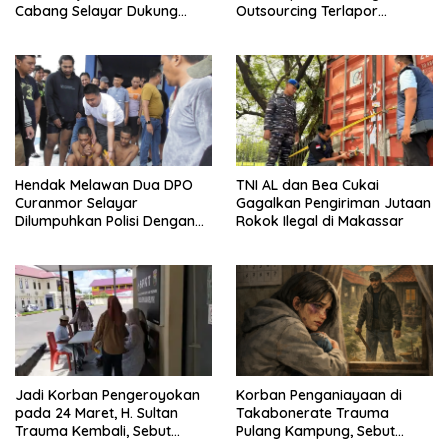
Cabang Selayar Dukung
Outsourcing Terlapor
Proses Hukum
Penganiayaan di Selayar
Belum Jelas
Hendak Melawan Dua DPO
TNI AL dan Bea Cukai
Curanmor Selayar
Gagalkan Pengiriman Jutaan
Dilumpuhkan Polisi Dengan
Rokok Ilegal di Makassar
Timah Panas
Jadi Korban Pengeroyokan
Korban Penganiayaan di
pada 24 Maret, H. Sultan
Takabonerate Trauma
Trauma Kembali, Sebut
Pulang Kampung, Sebut