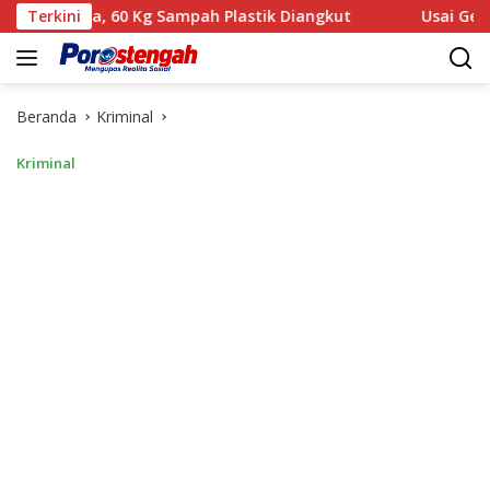
Langsung
a, 60 Kg Sampah Plastik Diangkut
Terkini
‎Usai Gelar Perkara KL
ke
konten
Beranda
Kriminal
Kriminal