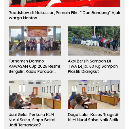
Roadshow di Makassar, Pemain Film ” Dan Bandung” Ajak
Warga Nonton
Turnamen Domino
Aksi Bersih Sampah Di
KAWASAN Cup 2026 Resmi
TWA Lejja, 60 Kg Sampah
Bergulir, Kadis Porapar
Plastik Diangkut
Luwu Utara Tekankan
Sportivitas dan Silaturahmi
‎Usai Gelar Perkara KLM
Duga Lalai, Kasus Tragedi
Nurul Salsa, Siapa Bakal
KLM Nurul Salsa Naik Sidik
Jadi Tersangka?