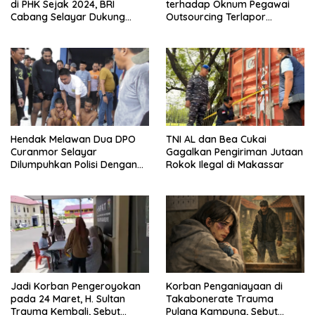
di PHK Sejak 2024, BRI
terhadap Oknum Pegawai
Cabang Selayar Dukung
Outsourcing Terlapor
Proses Hukum
Penganiayaan di Selayar
Belum Jelas
Hendak Melawan Dua DPO
TNI AL dan Bea Cukai
Curanmor Selayar
Gagalkan Pengiriman Jutaan
Dilumpuhkan Polisi Dengan
Rokok Ilegal di Makassar
Timah Panas
Jadi Korban Pengeroyokan
Korban Penganiayaan di
pada 24 Maret, H. Sultan
Takabonerate Trauma
Trauma Kembali, Sebut
Pulang Kampung, Sebut