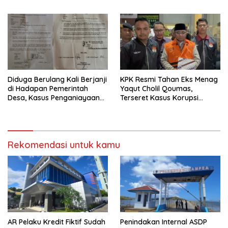
Dapat Ancaman
Pelaku Masih Berkeliaran
‎Diduga Berulang Kali Berjanji
KPK Resmi Tahan Eks Menag
di Hadapan Pemerintah
Yaqut Cholil Qoumas,
Desa, Kasus Penganiayaan
Terseret Kasus Korupsi
Mandek Kini Muncul Dugaan
Kuota Haji
Pengeroyokan 24 Maret
2026
Rekomendasi untuk kamu
AR Pelaku Kredit Fiktif Sudah
Penindakan Internal ASDP