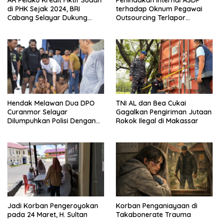
di PHK Sejak 2024, BRI
terhadap Oknum Pegawai
Cabang Selayar Dukung
Outsourcing Terlapor
Proses Hukum
Penganiayaan di Selayar
Belum Jelas
Hendak Melawan Dua DPO
TNI AL dan Bea Cukai
Curanmor Selayar
Gagalkan Pengiriman Jutaan
Dilumpuhkan Polisi Dengan
Rokok Ilegal di Makassar
Timah Panas
Jadi Korban Pengeroyokan
Korban Penganiayaan di
pada 24 Maret, H. Sultan
Takabonerate Trauma