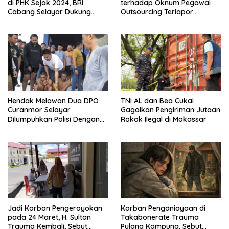
di PHK Sejak 2024, BRI
terhadap Oknum Pegawai
Cabang Selayar Dukung
Outsourcing Terlapor
Proses Hukum
Penganiayaan di Selayar
Belum Jelas
Hendak Melawan Dua DPO
TNI AL dan Bea Cukai
Curanmor Selayar
Gagalkan Pengiriman Jutaan
Dilumpuhkan Polisi Dengan
Rokok Ilegal di Makassar
Timah Panas
Jadi Korban Pengeroyokan
Korban Penganiayaan di
pada 24 Maret, H. Sultan
Takabonerate Trauma
Trauma Kembali, Sebut
Pulang Kampung, Sebut