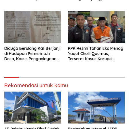
Dapat Ancaman
Pelaku Masih Berkeliaran
‎Diduga Berulang Kali Berjanji
KPK Resmi Tahan Eks Menag
di Hadapan Pemerintah
Yaqut Cholil Qoumas,
Desa, Kasus Penganiayaan
Terseret Kasus Korupsi
Mandek Kini Muncul Dugaan
Kuota Haji
Pengeroyokan 24 Maret
2026
Rekomendasi untuk kamu
AR Pelaku Kredit Fiktif Sudah
Penindakan Internal ASDP