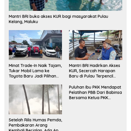
Mantri BRI buka akses KUR bagi masyarakat Pulau
Kelang, Maluku
Minat Trade-In Naik Tajam,
Mantri BRI Hadirkan Akses
Tukar Mobil Lama ke
KUR, Secercah Harapan
Toyota Baru Jadi Pilihan
Baru di Pulau Terpencil
Paling Efisien
Maluku
Puluhan Ibu PKK Mendapat
Pelatihan PBB Dari Babinsa
Bersama Ketua PKK
Moncongloe.
Setelah Rilis Humas Pemda,
Pembakaran Arang
Kembali Berjalan, Ada Apa