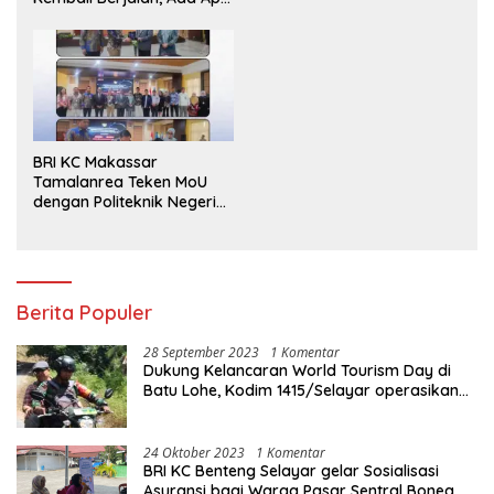
dengan Penegakan
Aturan?
BRI KC Makassar
Tamalanrea Teken MoU
dengan Politeknik Negeri
Ujung Pandang Perkuat
Layanan Perbankan
Berita Populer
28 September 2023
1 Komentar
Dukung Kelancaran World Tourism Day di
Batu Lohe, Kodim 1415/Selayar operasikan
10 Unit Sepeda Motor Dinas
24 Oktober 2023
1 Komentar
BRI KC Benteng Selayar gelar Sosialisasi
Asuransi bagi Warga Pasar Sentral Bonea