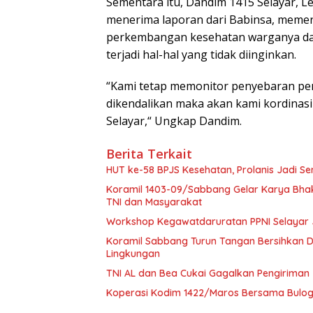
Sementara itu, Dandim 1415 Selayar, L
menerima laporan dari Babinsa, meme
perkembangan kesehatan warganya da
terjadi hal-hal yang tidak diinginkan.
“Kami tetap memonitor penyebaran peny
dikendalikan maka akan kami kordinas
Selayar,“ Ungkap Dandim.
Berita Terkait
HUT ke-58 BPJS Kesehatan, Prolanis Jadi Se
Koramil 1403-09/Sabbang Gelar Karya Bhakt
TNI dan Masyarakat
Workshop Kegawatdaruratan PPNI Selayar 
Koramil Sabbang Turun Tangan Bersihkan D
Lingkungan
TNI AL dan Bea Cukai Gagalkan Pengiriman 
Koperasi Kodim 1422/Maros Bersama Bulog G