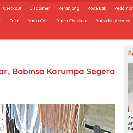
Checkout
Disclaimer
Keranjang
Kode Etik
Pedoman 
n
Toko
Yatra Cart
Yatra Checkout
Yatra My Account
B
car, Babinsa Karumpa Segera
Se
Ar
Pe