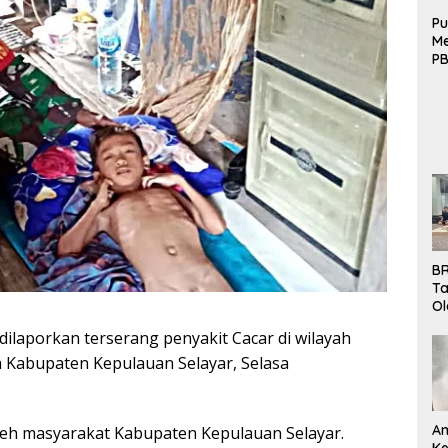
Pu
Me
PB
B
Mo
BR
Ta
Ol
Pe
ilaporkan terserang penyakit Cacar di wilayah
K
Bu
Kabupaten Kepulauan Selayar, Selasa
An
eh masyarakat Kabupaten Kepulauan Selayar.
Ke