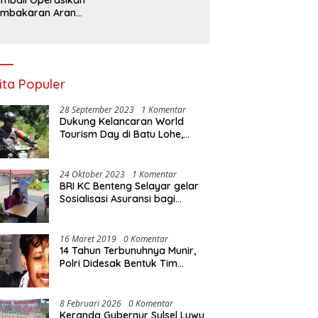
embakaran Arang,
a Kebal Hukum ?
ita Populer
28 September 2023
1 Komentar
Dukung Kelancaran World
Tourism Day di Batu Lohe,
Kodim 1415/Selayar
operasikan 10 Unit Sepeda
Motor Dinas
24 Oktober 2023
1 Komentar
BRI KC Benteng Selayar gelar
Sosialisasi Asuransi bagi
Warga Pasar Sentral Bonea
16 Maret 2019
0 Komentar
14 Tahun Terbunuhnya Munir,
Polri Didesak Bentuk Tim
Khusus
8 Februari 2026
0 Komentar
Keranda Gubernur Sulsel Luwu