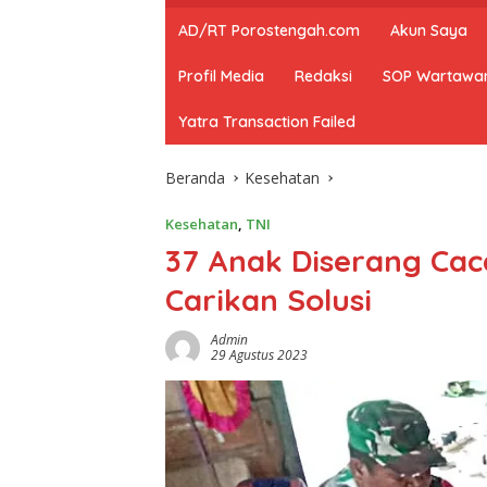
AD/RT Porostengah.com
Akun Saya
Profil Media
Redaksi
SOP Wartawa
Yatra Transaction Failed
Beranda
Kesehatan
Kesehatan
,
TNI
37 Anak Diserang Ca
Carikan Solusi
Admin
29 Agustus 2023