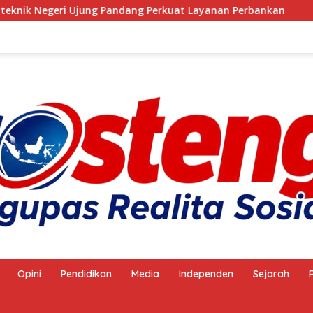
ang Perkuat Layanan Perbankan
Anggota Satpol PP Ke
Opini
Pendidikan
Media
Independen
Sejarah