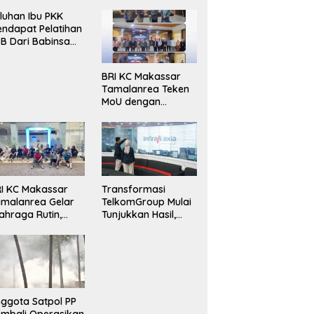
luhan Ibu PKK
ndapat Pelatihan
B Dari Babinsa
ersama Ketua PKK
ncongloe.
BRI KC Makassar
Tamalanrea Teken
MoU dengan
Politeknik Negeri
Ujung Pandang
Perkuat Layanan
Perbankan
I KC Makassar
Transformasi
malanrea Gelar
TelkomGroup Mulai
ahraga Rutin,
Tunjukkan Hasil,
rkuat
InfraNexia Catat
ekompakan dan
Kinerja Positif
daya Kerja Sehat
ggota Satpol PP
mbali Operasikan