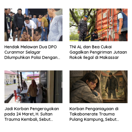
Proses Hukum
Penganiayaan di Selayar
Belum Jelas
Hendak Melawan Dua DPO
TNI AL dan Bea Cukai
Curanmor Selayar
Gagalkan Pengiriman Jutaan
Dilumpuhkan Polisi Dengan
Rokok Ilegal di Makassar
Timah Panas
Jadi Korban Pengeroyokan
Korban Penganiayaan di
pada 24 Maret, H. Sultan
Takabonerate Trauma
Trauma Kembali, Sebut
Pulang Kampung, Sebut
Dapat Ancaman
Pelaku Masih Berkeliaran