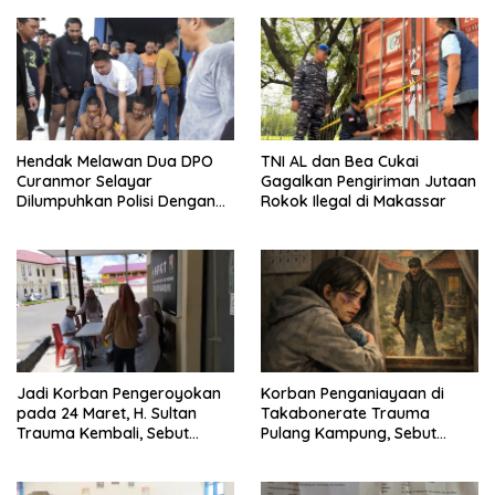
Belum Jelas
Hendak Melawan Dua DPO
TNI AL dan Bea Cukai
Curanmor Selayar
Gagalkan Pengiriman Jutaan
Dilumpuhkan Polisi Dengan
Rokok Ilegal di Makassar
Timah Panas
Jadi Korban Pengeroyokan
Korban Penganiayaan di
pada 24 Maret, H. Sultan
Takabonerate Trauma
Trauma Kembali, Sebut
Pulang Kampung, Sebut
Dapat Ancaman
Pelaku Masih Berkeliaran