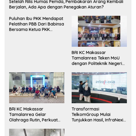
Setelah Rilis Humas Pemda, Pembakaran Arang Kembali
Berjalan, Ada Apa dengan Penegakan Aturan?
Puluhan Ibu PKK Mendapat
Pelatihan PBB Dari Babinsa
Bersama Ketua PKK
Moncongloe.
BRI KC Makassar
Tamalanrea Teken MoU
dengan Politeknik Negeri
Ujung Pandang Perkuat
Layanan Perbankan
BRI KC Makassar
Transformasi
Tamalanrea Gelar
TelkomGroup Mulai
Olahraga Rutin, Perkuat
Tunjukkan Hasil, InfraNexia
Kekompakan dan Budaya
Catat Kinerja Positif
Kerja Sehat