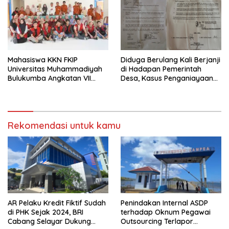
Mahasiswa KKN FKIP
‎Diduga Berulang Kali Berjanji
Universitas Muhammadiyah
di Hadapan Pemerintah
Bulukumba Angkatan VII
Desa, Kasus Penganiayaan
Resmi Ditarik dari
Mandek Kini Muncul Dugaan
Kecamatan Eremerasa
Pengeroyokan 24 Maret
2026
Rekomendasi untuk kamu
AR Pelaku Kredit Fiktif Sudah
Penindakan Internal ASDP
di PHK Sejak 2024, BRI
terhadap Oknum Pegawai
Cabang Selayar Dukung
Outsourcing Terlapor