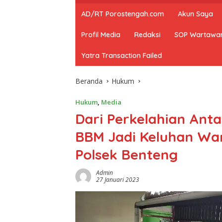
AD/RT Porostengah.com
Akun Saya
Profil Media
Redaksi
SOP Wartawa
Yatra Transaction Failed
Beranda
Hukum
Hukum
,
Media
Dari Perkelahian Anta
BBM Jadi Keluhan Wa
Polsek Benteng
Admin
27 Januari 2023