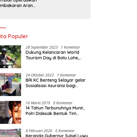
embakaran Arang,
a Kebal Hukum ?
ita Populer
28 September 2023
1 Komentar
Dukung Kelancaran World
Tourism Day di Batu Lohe,
Kodim 1415/Selayar
operasikan 10 Unit Sepeda
Motor Dinas
24 Oktober 2023
1 Komentar
BRI KC Benteng Selayar gelar
Sosialisasi Asuransi bagi
Warga Pasar Sentral Bonea
16 Maret 2019
0 Komentar
14 Tahun Terbunuhnya Munir,
Polri Didesak Bentuk Tim
Khusus
8 Februari 2026
0 Komentar
Keranda Gubernur Sulsel Luwu