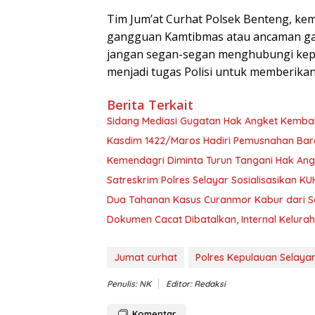
Tim Jum’at Curhat Polsek Benteng, ke
gangguan Kamtibmas atau ancaman gan
jangan segan-segan menghubungi kepo
menjadi tugas Polisi untuk memberika
Berita Terkait
Sidang Mediasi Gugatan Hak Angket Kembali
Kasdim 1422/Maros Hadiri Pemusnahan Bara
Kemendagri Diminta Turun Tangani Hak An
Satreskrim Polres Selayar Sosialisasikan K
Dua Tahanan Kasus Curanmor Kabur dari Sel
Dokumen Cacat Dibatalkan, Internal Kelura
Jumat curhat
Polres Kepulauan Selaya
Penulis: NK
Editor: Redaksi
Komentar