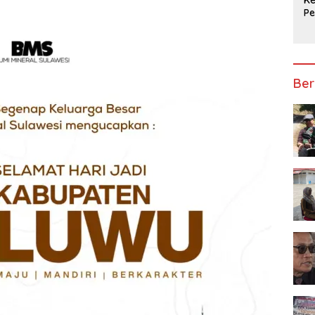
P
Ap
Ber