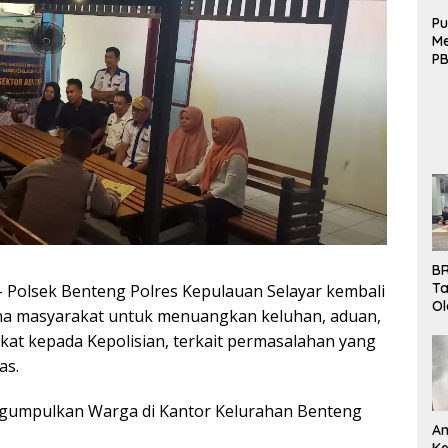
Pu
Me
PB
B
Mo
BR
Ta
– Polsek Benteng Polres Kepulauan Selayar kembali
Ol
ana masyarakat untuk menuangkan keluhan, aduan,
Pe
akat kepada Kepolisian, terkait permasalahan yang
K
Bu
as.
engumpulkan Warga di Kantor Kelurahan Benteng
An
Ke