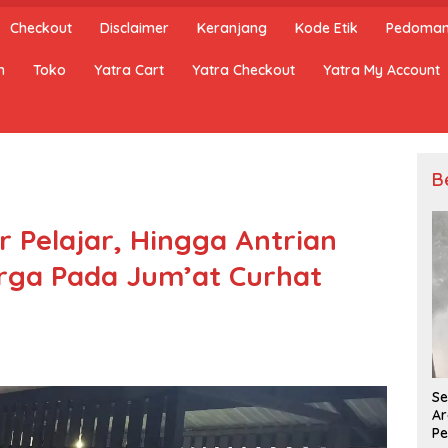
Checkout
Disclaimer
Keranjang
Kode Etik
Pedoman 
n
Toko
Yatra Cart
Yatra Checkout
Yatra My Account
B
r Pelajar, Hingga Antrian
rga Pada Jum’at Curhat
Se
Ar
Pe