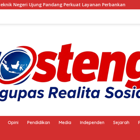
ndang Perkuat Layanan Perbankan
Anggota Satpol PP 
Opini
Pendidikan
Media
Independen
Sejarah