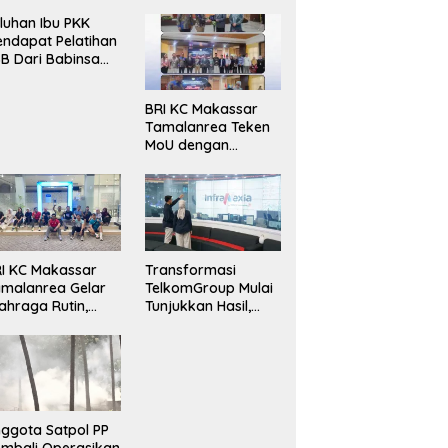
luhan Ibu PKK
ndapat Pelatihan
B Dari Babinsa
ersama Ketua PKK
ncongloe.
BRI KC Makassar
Tamalanrea Teken
MoU dengan
Politeknik Negeri
Ujung Pandang
Perkuat Layanan
Perbankan
I KC Makassar
Transformasi
malanrea Gelar
TelkomGroup Mulai
ahraga Rutin,
Tunjukkan Hasil,
rkuat
InfraNexia Catat
ekompakan dan
Kinerja Positif
daya Kerja Sehat
ggota Satpol PP
mbali Operasikan