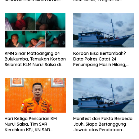
Ketujuh
Diduga Bukan Sekadar
Faktor Cuaca
‎KMN Sinar Mattoanging 04
‎Korban Bisa Bertambah?
Bulukumba, Temukan Korban
Data Polres Catat 24
Selamat KLM Nurul Salsa di
Penumpang Masih Hilang,
Perairan Sangeang,
Dugaan KLM Nurul Salsa
Dievakuasi ke Pulau
Over Kapasitas Mengemuka
Mata”lang
Hari Ketiga Pencarian KM
Manifest dan Fakta Berbeda
Nurul Salsa, Tim SAR
Jauh, Siapa Bertanggung
Kerahkan KRI, KN SAR
Jawab atas Pendataan
Kamajaya hingga Pesawat
Penumpang KM Nurul Salsa?