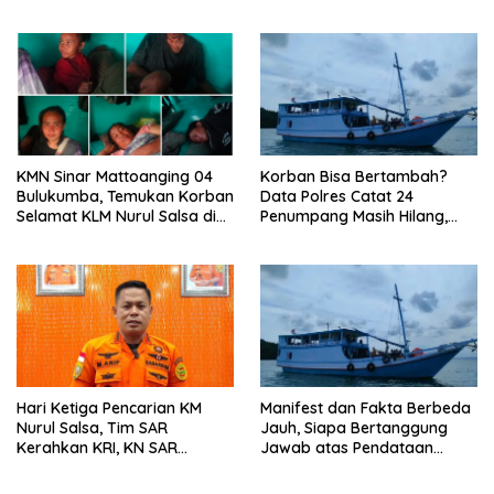
Ketujuh
Diduga Bukan Sekadar
Faktor Cuaca
‎KMN Sinar Mattoanging 04
‎Korban Bisa Bertambah?
Bulukumba, Temukan Korban
Data Polres Catat 24
Selamat KLM Nurul Salsa di
Penumpang Masih Hilang,
Perairan Sangeang,
Dugaan KLM Nurul Salsa
Dievakuasi ke Pulau
Over Kapasitas Mengemuka
Mata”lang
Hari Ketiga Pencarian KM
Manifest dan Fakta Berbeda
Nurul Salsa, Tim SAR
Jauh, Siapa Bertanggung
Kerahkan KRI, KN SAR
Jawab atas Pendataan
Kamajaya hingga Pesawat
Penumpang KM Nurul Salsa?
TNI AU