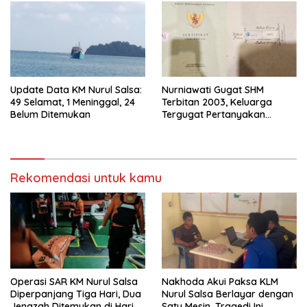
Update Data KM Nurul Salsa:
Nurniawati Gugat SHM
49 Selamat, 1 Meninggal, 24
Terbitan 2003, Keluarga
Belum Ditemukan
Tergugat Pertanyakan
Alasannya
Rekomendasi untuk kamu
Operasi SAR KM Nurul Salsa
‎Nakhoda Akui Paksa KLM
Diperpanjang Tiga Hari, Dua
Nurul Salsa Berlayar dengan
Jenazah Ditemukan di Hari
Satu Mesin, Tragedi Ini