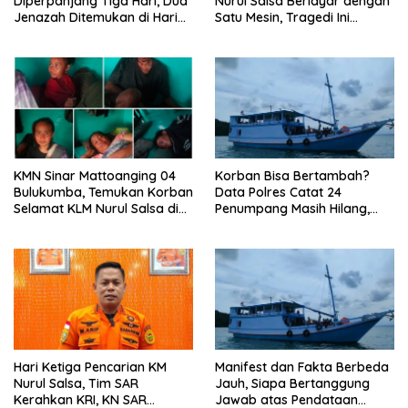
Diperpanjang Tiga Hari, Dua
Nurul Salsa Berlayar dengan
Jenazah Ditemukan di Hari
Satu Mesin, Tragedi Ini
Ketujuh
Diduga Bukan Sekadar
Faktor Cuaca
‎KMN Sinar Mattoanging 04
‎Korban Bisa Bertambah?
Bulukumba, Temukan Korban
Data Polres Catat 24
Selamat KLM Nurul Salsa di
Penumpang Masih Hilang,
Perairan Sangeang,
Dugaan KLM Nurul Salsa
Dievakuasi ke Pulau
Over Kapasitas Mengemuka
Mata”lang
Hari Ketiga Pencarian KM
Manifest dan Fakta Berbeda
Nurul Salsa, Tim SAR
Jauh, Siapa Bertanggung
Kerahkan KRI, KN SAR
Jawab atas Pendataan