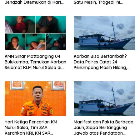
Jenazah Ditemukan di Hari
Satu Mesin, Tragedi Ini
Ketujuh
Diduga Bukan Sekadar
Faktor Cuaca
‎KMN Sinar Mattoanging 04
‎Korban Bisa Bertambah?
Bulukumba, Temukan Korban
Data Polres Catat 24
Selamat KLM Nurul Salsa di
Penumpang Masih Hilang,
Perairan Sangeang,
Dugaan KLM Nurul Salsa
Dievakuasi ke Pulau
Over Kapasitas Mengemuka
Mata”lang
Hari Ketiga Pencarian KM
Manifest dan Fakta Berbeda
Nurul Salsa, Tim SAR
Jauh, Siapa Bertanggung
Kerahkan KRI, KN SAR
Jawab atas Pendataan
Kamajaya hingga Pesawat
Penumpang KM Nurul Salsa?