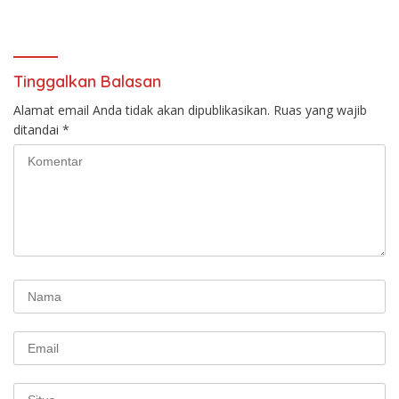
Kamajaya hingga Pesawat
Penumpang KM Nurul Salsa?
TNI AU
Tinggalkan Balasan
Alamat email Anda tidak akan dipublikasikan.
Ruas yang wajib
ditandai
*