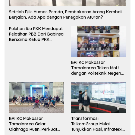
Setelah Rilis Humas Pemda, Pembakaran Arang Kembali
Berjalan, Ada Apa dengan Penegakan Aturan?
Puluhan Ibu PKK Mendapat
Pelatihan PBB Dari Babinsa
Bersama Ketua PKK
Moncongloe.
BRI KC Makassar
Tamalanrea Teken MoU
dengan Politeknik Negeri
Ujung Pandang Perkuat
Layanan Perbankan
BRI KC Makassar
Transformasi
Tamalanrea Gelar
TelkomGroup Mulai
Olahraga Rutin, Perkuat
Tunjukkan Hasil, InfraNexia
Kekompakan dan Budaya
Catat Kinerja Positif