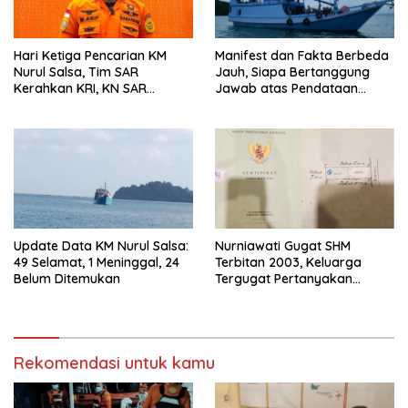
Hari Ketiga Pencarian KM
Manifest dan Fakta Berbeda
Nurul Salsa, Tim SAR
Jauh, Siapa Bertanggung
Kerahkan KRI, KN SAR
Jawab atas Pendataan
Kamajaya hingga Pesawat
Penumpang KM Nurul Salsa?
TNI AU
Update Data KM Nurul Salsa:
Nurniawati Gugat SHM
49 Selamat, 1 Meninggal, 24
Terbitan 2003, Keluarga
Belum Ditemukan
Tergugat Pertanyakan
Alasannya
Rekomendasi untuk kamu