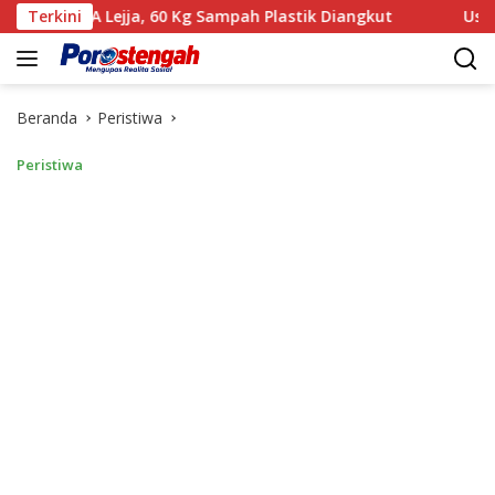
Langsung
 Lejja, 60 Kg Sampah Plastik Diangkut
Terkini
‎Usai Gelar Per
ke
konten
Beranda
Peristiwa
Peristiwa