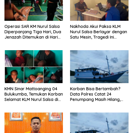
Operasi SAR KM Nurul Salsa
‎Nakhoda Akui Paksa KLM
Diperpanjang Tiga Hari, Dua
Nurul Salsa Berlayar dengan
Jenazah Ditemukan di Hari
Satu Mesin, Tragedi Ini
Ketujuh
Diduga Bukan Sekadar
Faktor Cuaca
‎KMN Sinar Mattoanging 04
‎Korban Bisa Bertambah?
Bulukumba, Temukan Korban
Data Polres Catat 24
Selamat KLM Nurul Salsa di
Penumpang Masih Hilang,
Perairan Sangeang,
Dugaan KLM Nurul Salsa
Dievakuasi ke Pulau
Over Kapasitas Mengemuka
Mata”lang