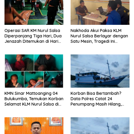
Operasi SAR KM Nurul Salsa
‎Nakhoda Akui Paksa KLM
Diperpanjang Tiga Hari, Dua
Nurul Salsa Berlayar dengan
Jenazah Ditemukan di Hari
Satu Mesin, Tragedi Ini
Ketujuh
Diduga Bukan Sekadar
Faktor Cuaca
‎KMN Sinar Mattoanging 04
‎Korban Bisa Bertambah?
Bulukumba, Temukan Korban
Data Polres Catat 24
Selamat KLM Nurul Salsa di
Penumpang Masih Hilang,
Perairan Sangeang,
Dugaan KLM Nurul Salsa
Dievakuasi ke Pulau
Over Kapasitas Mengemuka
Mata”lang