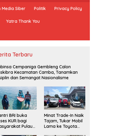
Media Siber
Politik
Privacy Policy
Yatra Thank You
erita Terbaru
binsa Cempaniga Gembleng Calon
askibra Kecamatan Camba, Tanamkan
siplin dan Semangat Nasionalisme
ntri BRI buka
Minat Trade-In Naik
ses KUR bagi
Tajam, Tukar Mobil
syarakat Pulau
Lama ke Toyota
lang, Maluku
Baru Jadi Pilihan