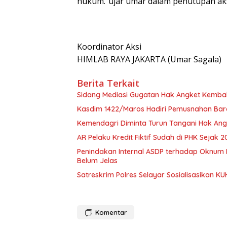
hukum.”ujar umar dalam penutupan aks
Koordinator Aksi
HIMLAB RAYA JAKARTA (Umar Sagala)
Berita Terkait
Sidang Mediasi Gugatan Hak Angket Kembali
Kasdim 1422/Maros Hadiri Pemusnahan Bara
Kemendagri Diminta Turun Tangani Hak An
AR Pelaku Kredit Fiktif Sudah di PHK Sejak
Penindakan Internal ASDP terhadap Oknum 
Belum Jelas
Satreskrim Polres Selayar Sosialisasikan K
Komentar