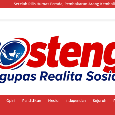
umas Pemda, Pembakaran Arang Kembali Berjalan, Ada Apa deng
Opini
Pendidikan
Media
Independen
Sejarah