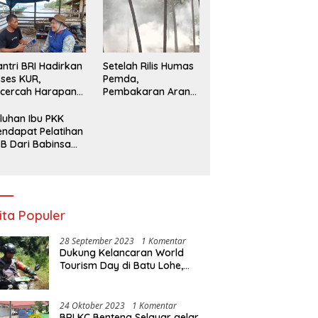
Paling Efisien
ntri BRI Hadirkan
Setelah Rilis Humas
ses KUR,
Pemda,
cercah Harapan
Pembakaran Arang
ru di Pulau
Kembali Berjalan,
rpencil Maluku
Ada Apa dengan
luhan Ibu PKK
Penegakan Aturan?
ndapat Pelatihan
B Dari Babinsa
ersama Ketua PKK
ncongloe.
ita Populer
28 September 2023
1 Komentar
Dukung Kelancaran World
Tourism Day di Batu Lohe,
Kodim 1415/Selayar
operasikan 10 Unit Sepeda
Motor Dinas
24 Oktober 2023
1 Komentar
BRI KC Benteng Selayar gelar