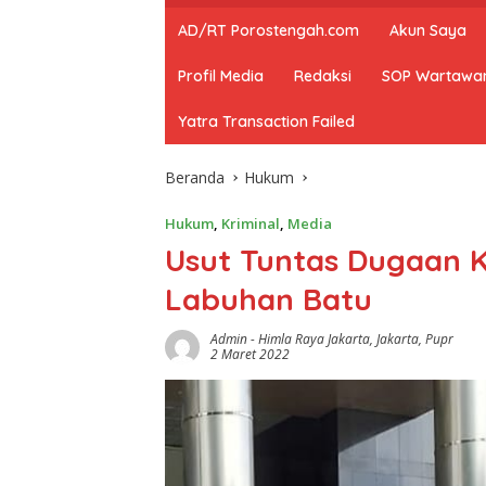
AD/RT Porostengah.com
Akun Saya
Profil Media
Redaksi
SOP Wartawa
Yatra Transaction Failed
Beranda
Hukum
Hukum
,
Kriminal
,
Media
Usut Tuntas Dugaan K
Labuhan Batu
Admin
-
Himla Raya Jakarta
,
Jakarta
,
Pupr
2 Maret 2022