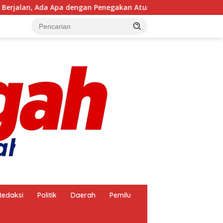
an Penegakan Aturan?
BRI KC Makassar Tamalanrea Te
Redaksi
Politik
Daerah
Pemilu