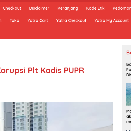
Checkout
Disclaimer
Keranjang
Kode Etik
Pedoman 
n
Toko
Yatra Cart
Yatra Checkout
Yatra My Account
B
Ba
orupsi Plt Kadis PUPR
P
Di
Ma
ak
ma
Ke