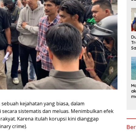
Di
Du
Tr
Sa
Ma
ak
ma
Ke
i sebuah kejahatan yang biasa, dalam
 secara sistematis dan meluas. Menimbulkan efek
kyat. Karena itulah korupsi kini dianggap
inary crime).
Ber