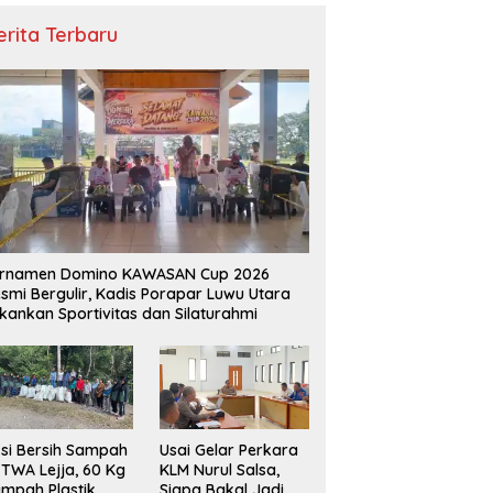
erita Terbaru
urnamen Domino KAWASAN Cup 2026
smi Bergulir, Kadis Porapar Luwu Utara
kankan Sportivitas dan Silaturahmi
si Bersih Sampah
‎Usai Gelar Perkara
 TWA Lejja, 60 Kg
KLM Nurul Salsa,
mpah Plastik
Siapa Bakal Jadi