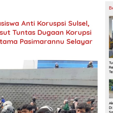
B
siswa Anti Koruspsi Sulsel,
ut Tuntas Dugaan Korupsi
tama Pasimarannu Selayar
T
Re
Te
Ak
Di
Sa