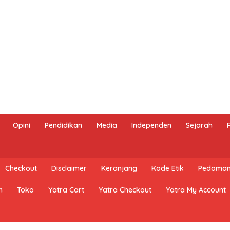
Opini
Pendidikan
Media
Independen
Sejarah
Checkout
Disclaimer
Keranjang
Kode Etik
Pedoman 
n
Toko
Yatra Cart
Yatra Checkout
Yatra My Account