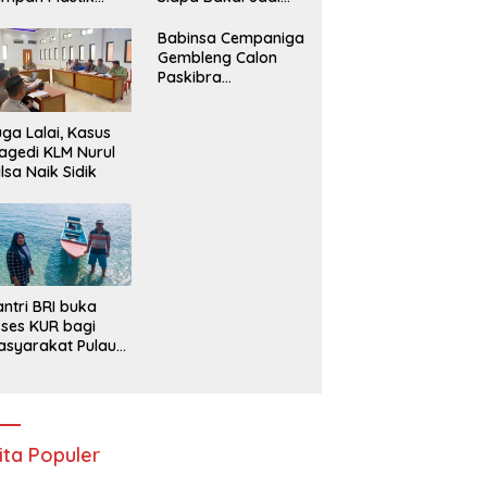
angkut
Tersangka?
Babinsa Cempaniga
Gembleng Calon
Paskibra
Kecamatan Camba,
Tanamkan Disiplin
ga Lalai, Kasus
dan Semangat
agedi KLM Nurul
Nasionalisme
lsa Naik Sidik
ntri BRI buka
ses KUR bagi
syarakat Pulau
lang, Maluku
ita Populer