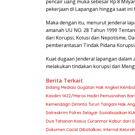
pencair uang muka sebesar Rp 8 Milyar
pekerjaan di Lapangan hingga saat ini b
Maka dengan itu, menurut jenderal la
amanah UU NO. 28 Tahun 1999 Tentan
dari Korupsi, Kolusi dan Nepotisme, 
pemberantasan Tindak Pidana Korupsi
Kuat dugaan Jenderal lapangan dalam
melakukan tindakan korupsi dan Menga
Berita Terkait
Sidang Mediasi Gugatan Hak Angket Kembali
Kasdim 1422/Maros Hadiri Pemusnahan Bara
Kemendagri Diminta Turun Tangani Hak An
Satreskrim Polres Selayar Sosialisasikan K
Dua Tahanan Kasus Curanmor Kabur dari Sel
Dokumen Cacat Dibatalkan, Internal Kelura