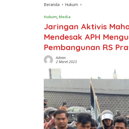
Beranda
Hukum
Hukum
,
Media
Jaringan Aktivis Maha
Mendesak APH Mengus
Pembangunan RS Pra
Admin
2 Maret 2023