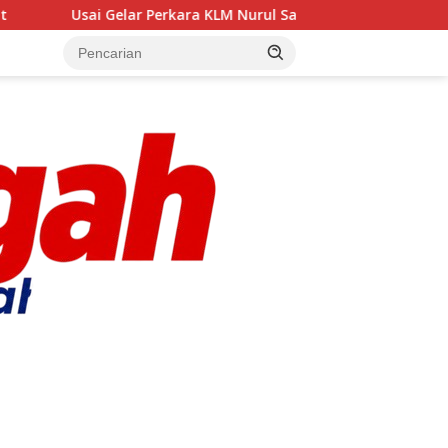
 Perkara KLM Nurul Salsa, Siapa Bakal Jadi Tersangka?
D