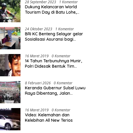
28 September 2023
1 Komentar
Dukung Kelancaran World
Tourism Day di Batu Lohe,
Kodim 1415/Selayar
operasikan 10 Unit Sepeda
Motor Dinas
24 Oktober 2023
1 Komentar
BRI KC Benteng Selayar gelar
Sosialisasi Asuransi bagi
Warga Pasar Sentral Bonea
16 Maret 2019
0 Komentar
14 Tahun Terbunuhnya Munir,
Polri Didesak Bentuk Tim
Khusus
8 Februari 2026
0 Komentar
Keranda Gubernur Sulsel Luwu
Raya Dibentang, Jalan
Nasional Luwu Diblokade
16 Maret 2019
0 Komentar
Video: Kelemahan dan
Kelebihan All New Terios