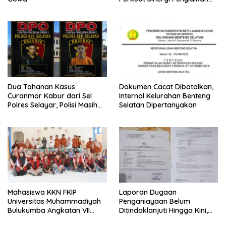
Bersama PPNS
Dua Tahanan Kasus
Dokumen Cacat Dibatalkan,
Curanmor Kabur dari Sel
Internal Kelurahan Benteng
Polres Selayar, Polisi Masih
Selatan Dipertanyakan
Lakukan Pengejaran
Mahasiswa KKN FKIP
Laporan Dugaan
Universitas Muhammadiyah
Penganiayaan Belum
Bulukumba Angkatan VII
Ditindaklanjuti Hingga Kini,
Resmi Ditarik dari
Ada Apa dengan Polsek