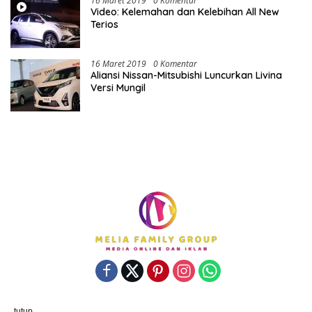
16 Maret 2019
0 Komentar
Video: Kelemahan dan Kelebihan All New
Terios
16 Maret 2019
0 Komentar
Aliansi Nissan-Mitsubishi Luncurkan Livina
Versi Mungil
Powered By porostengah.com | Support By PT. Melia Family
tutup