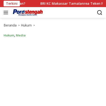
Langsung
?
Terkini
BRI KC Makassar Tamalanrea Teken MoU dengan Poli
ke
konten
Beranda
Hukum
Hukum
,
Media