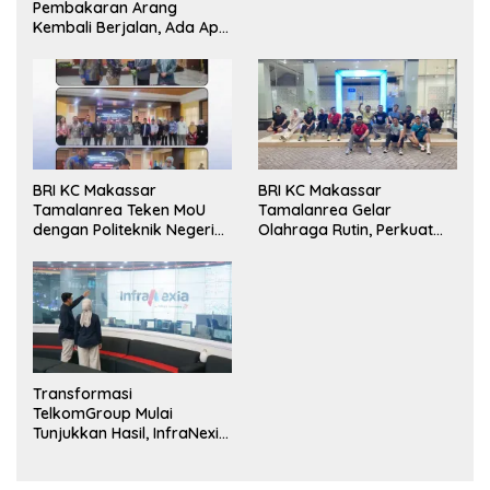
Pembakaran Arang
Kembali Berjalan, Ada Apa
dengan Penegakan
Aturan?
BRI KC Makassar
BRI KC Makassar
Tamalanrea Teken MoU
Tamalanrea Gelar
dengan Politeknik Negeri
Olahraga Rutin, Perkuat
Ujung Pandang Perkuat
Kekompakan dan Budaya
Layanan Perbankan
Kerja Sehat
Transformasi
TelkomGroup Mulai
Tunjukkan Hasil, InfraNexia
Catat Kinerja Positif